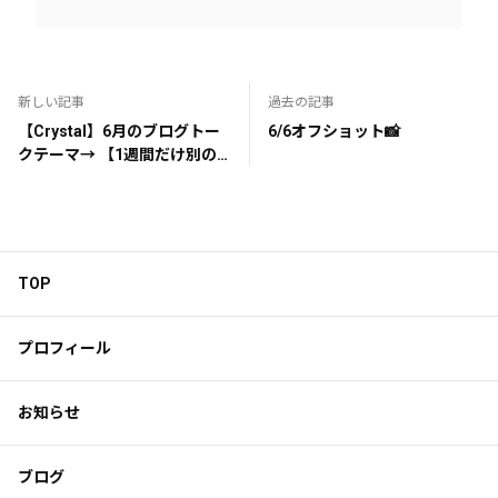
新しい記事
過去の記事
【Crystal】6月のブログトー
6/6オフショット📸
クテーマ→ 【1週間だけ別の
職業につけるとしたら何を選
ぶ⁉️】
TOP
プロフィール
お知らせ
ブログ